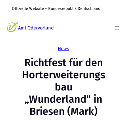
Offizielle Website – Bundesrepublik Deutschland
Zum
Inhalt
Amt Odervorland
springen
News
Richtfest für den
Horterweiterungs
bau
„Wunderland“ in
Briesen (Mark)