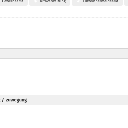
Gewerbeamt
Kitaverwaltung
Einwohnermeldeamt
t /-zuwegung