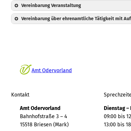
Vereinbarung Veranstaltung
Vereinbarung über ehrenamtliche Tätigkeit mit A
Amt Odervorland
Gemeinde Berkenbrück
Amt Odervorland
Gemeinde Briesen (Mark)
Gemeinde Berkenbrück
Gemeinde Jacobsdorf
Amt Odervorland
Gemeinde Briesen (Mark)
Gemeinde Steinhöfel
Gemeinde Berkenbrück
Gemeinde Jacobsdorf
Gemeinde Briesen (Mark)
Gemeinde Steinhöfel
Gemeinde Jacobsdorf
Amt Odervorland
Gemeinde Steinhöfel
Kontakt
Sprechzeit
Amt Odervorland
Dienstag – 
Bahnhofstraße 3 – 4
09:00 bis 1
15518 Briesen (Mark)
13:00 bis 1