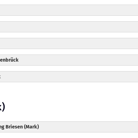
kenbrück
k
k)
g Briesen (Mark)