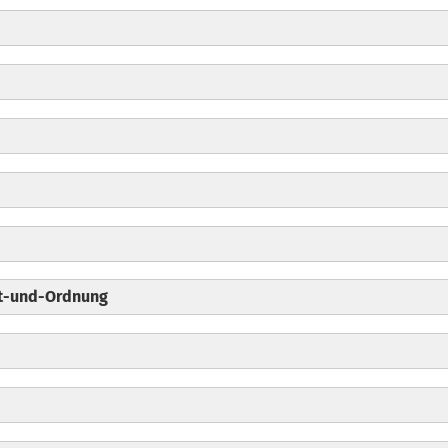
ernutzung
rnutzung
it-und-Ordnung