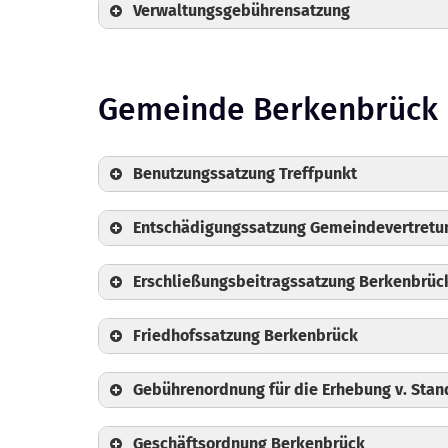
Verwaltungsgebührensatzung
Gemeinde Berkenbrück
📄
Gebührenordnung
📄
Antrag auf Nutzung Sporthalle Bries
📄
Antrag auf Dauernutzung Sporthalle
Benutzungssatzung Treffpunkt
📄
Nutzungsvereinbarung für die Sond
📄
Nutzungsvereinbarung für die Daue
Entschädigungssatzung Gemeindevertretu
📄
Hallenordnung
Erschließungsbeitragssatzung Berkenbrüc
Friedhofssatzung Berkenbrück
Gebührenordnung für die Erhebung v. Sta
Geschäftsordnung Berkenbrück