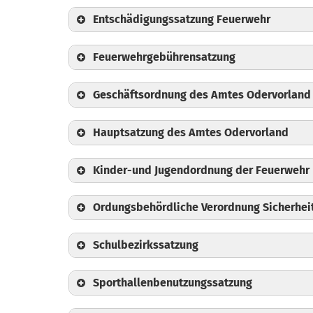
📄
Gebührenordnung
Entschädigungssatzung Feuerwehr
📄
Antrag auf Nutzung Aula
📄
Antrag auf Dauernutzung Aula
Feuerwehrgebührensatzung
📄
Nutzungsvereinbarung für die Sond
📄
Nutzungsvereinbarung für die Daue
Geschäftsordnung des Amtes Odervorland
📄
Aulaordnung
Hauptsatzung des Amtes Odervorland
Kinder-und Jugendordnung der Feuerwehr
Ordungsbehördliche Verordnung Sicherhe
Schulbezirkssatzung
Sporthallenbenutzungssatzung