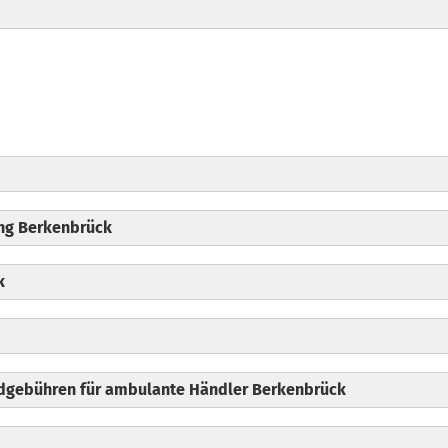
en
 Briesen
ernutzung
rnutzung
ng Berkenbrück
k
ndgebühren für ambulante Händler Berkenbrück