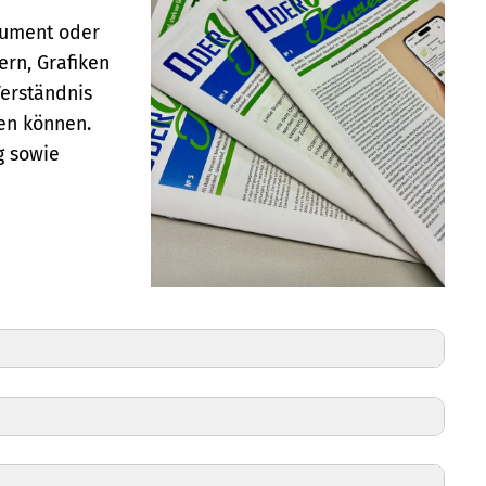
kument oder
ern, Grafiken
Verständnis
den können.
g sowie